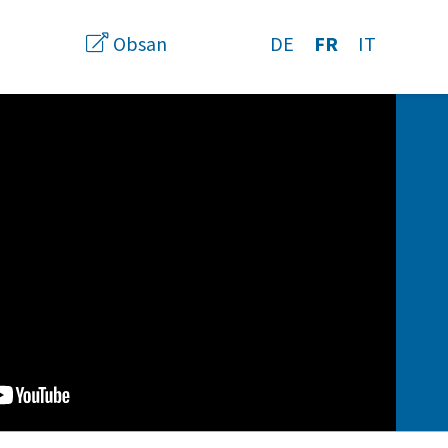
uche
Obsan
DE
FR
IT