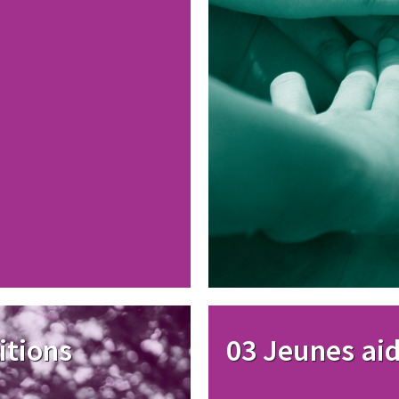
Image
itions
03 Jeunes ai