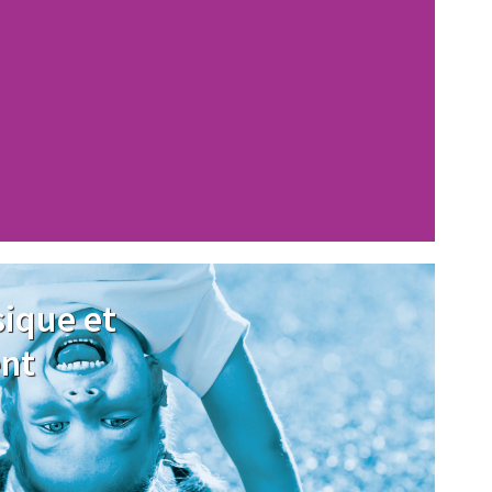
sique et
nt