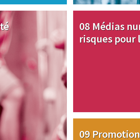
Image
té
08 Médias nu
risques pour 
Image
09 Promotion 