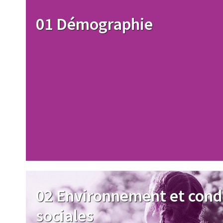
Image
01 Démographie
Image
02 Environnement et cond
sociales