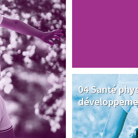
Image
04 Santé phy
développeme